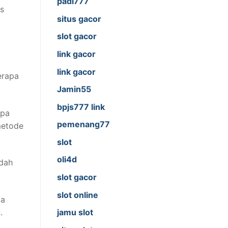
padi777
s
situs gacor
slot gacor
link gacor
link gacor
erapa
Jamin55
bpjs777 link
apa
pemenang77
metode
slot
oli4d
udah
slot gacor
slot online
da
.
jamu slot