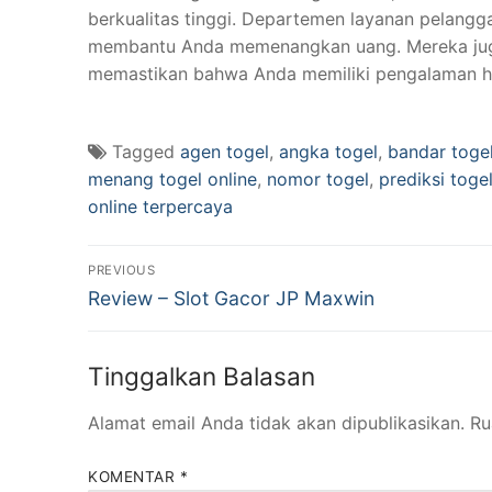
berkualitas tinggi. Departemen layanan pelang
membantu Anda memenangkan uang. Mereka juga 
memastikan bahwa Anda memiliki pengalaman heb
Tagged
agen togel
,
angka togel
,
bandar toge
menang togel online
,
nomor togel
,
prediksi toge
online terpercaya
Navigasi
PREVIOUS
Previous
pos
Review – Slot Gacor JP Maxwin
post:
Tinggalkan Balasan
Alamat email Anda tidak akan dipublikasikan.
Ru
KOMENTAR
*