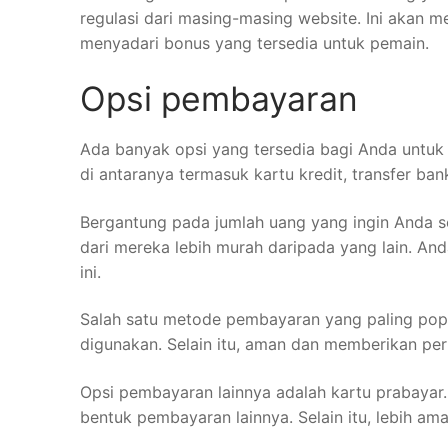
regulasi dari masing-masing website. Ini akan
menyadari bonus yang tersedia untuk pemain.
Opsi pembayaran
Ada banyak opsi yang tersedia bagi Anda untuk
di antaranya termasuk kartu kredit, transfer ba
Bergantung pada jumlah uang yang ingin Anda se
dari mereka lebih murah daripada yang lain. A
ini.
Salah satu metode pembayaran yang paling popu
digunakan. Selain itu, aman dan memberikan per
Opsi pembayaran lainnya adalah kartu prabayar.
bentuk pembayaran lainnya. Selain itu, lebih 