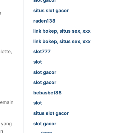
slot gacor
situs slot gacor
a
raden138
link bokep, situs sex, xxx
link bokep, situs sex, xxx
slot777
lette,
slot
slot gacor
slot gacor
bebasbet88
pemain
slot
situs slot gacor
slot gacor
 yang
an