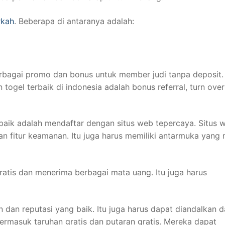
rkah
. Beberapa di antaranya adalah:
berbagai promo dan bonus untuk member judi tanpa deposit.
togel terbaik di indonesia adalah bonus referral, turn ove
aik adalah mendaftar dengan situs web tepercaya. Situs 
 fitur keamanan. Itu juga harus memiliki antarmuka yang
tis dan menerima berbagai mata uang. Itu juga harus
n dan reputasi yang baik. Itu juga harus dapat diandalkan 
rmasuk taruhan gratis dan putaran gratis. Mereka dapat