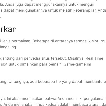
a. Anda juga dapat menggunakannya untuk menguji
Anda dapat menggunakannya untuk melatih keterampilan And
.
arkan
jenis permainan. Beberapa di antaranya termasuk slot, rou
 langsung.
gantung dari penyedia situs tersebut. Misalnya, Real Time
slot untuk dimainkan para pemain. Game-game ini
enang. Untungnya, ada beberapa tip yang dapat membantu 
caya. Ini akan memastikan bahwa Anda memiliki pengalaman
ng Anda menangkan. Tips kedua adalah membaca aturan d