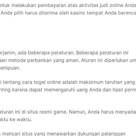
tuk melakukan pembayaran atas aktivitas judi online Anda
Anda pilih harus diterima oleh kasino tempat Anda berenc
rjamin, ada beberapa peraturan. Beberapa peraturan ini
an metode perbankan yang aman. Aturan ini diperlukan un
enipuan.
i tentang cara togel online adalah maksimum taruhan yang
penting karena dapat memengaruhi uang Anda dan hasil per
turan ini di situs resmi game. Namun, Anda harus menyada
aktu ke waktu.
rus mencari situs yang menawarkan dukungan pelanggan