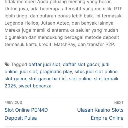
tidak memberi Anda peluang menang yang besar.
Untungnya, ada beberapa alternatif yang memiliki RTP
lebih tinggi dan putaran bonus lebih baik. Ini termasuk
Legenda Helios, Jutaan Aztec, dan banyak lainnya.
Mereka juga memiliki antarmuka seluler yang mudah
digunakan dan mendukung berbagai metode deposit
termasuk kartu kredit, MatchPay, dan transfer P2P.
Tagged
daftar judi slot
,
daftar slot gacor
,
judi
online
,
judi slot
,
pragmatic play
,
situs judi slot online
,
slot gacor
,
slot gacor hari ini
,
slot online
,
slot terbaik
2025
,
sweet bonanza
Navigasi
PREVIOUS
NEXT
pos
Previous
Next
Slot Online PEN4D
Ulasan Kasino Slots
post:
post:
Deposit Pulsa
Empire Online