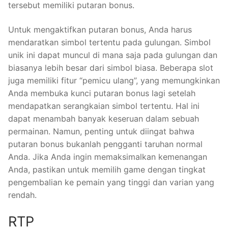
tersebut memiliki putaran bonus.
Untuk mengaktifkan putaran bonus, Anda harus
mendaratkan simbol tertentu pada gulungan. Simbol
unik ini dapat muncul di mana saja pada gulungan dan
biasanya lebih besar dari simbol biasa. Beberapa slot
juga memiliki fitur “pemicu ulang”, yang memungkinkan
Anda membuka kunci putaran bonus lagi setelah
mendapatkan serangkaian simbol tertentu. Hal ini
dapat menambah banyak keseruan dalam sebuah
permainan. Namun, penting untuk diingat bahwa
putaran bonus bukanlah pengganti taruhan normal
Anda. Jika Anda ingin memaksimalkan kemenangan
Anda, pastikan untuk memilih game dengan tingkat
pengembalian ke pemain yang tinggi dan varian yang
rendah.
RTP