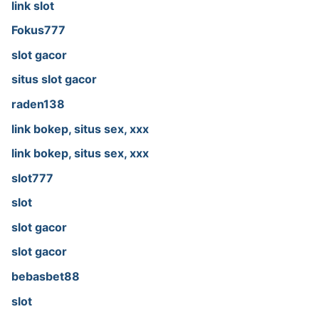
link slot
Fokus777
slot gacor
situs slot gacor
raden138
link bokep, situs sex, xxx
link bokep, situs sex, xxx
slot777
slot
slot gacor
slot gacor
bebasbet88
slot