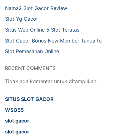
Nama2 Slot Gacor Review
Slot Yg Gacor
Situs Web Online 5 Slot Teratas
Slot Gacor Bonus New Member Tanpa to
Slot Pemesanan Online
RECENT COMMENTS
Tidak ada komentar untuk ditampilkan.
SITUS SLOT GACOR
WSO55
slot gacor
slot gacor