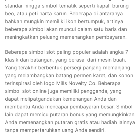
standar hingga simbol tematik seperti kapal, burung
beo, atau peti harta karun. Beberapa di antaranya
bahkan mungkin memiliki ikon bertumpuk, artinya
beberapa simbol akan muncul dalam satu baris dan
meningkatkan peluang memenangkan pembayaran.
Beberapa simbol slot paling populer adalah angka 7
klasik dan batangan, yang berasal dari mesin buah.
Yang terakhir berbentuk persegi panjang memanjang
yang melambangkan batang permen karet, dan konon
terinspirasi oleh logo Mills Novelty Co. Beberapa
simbol slot online juga memiliki pengganda, yang
dapat melipatgandakan kemenangan Anda dan
membantu Anda mencapai pembayaran besar. Simbol
lain dapat memicu putaran bonus yang memungkinkan
Anda memenangkan putaran gratis atau hadiah lainnya
tanpa mempertaruhkan uang Anda sendiri.