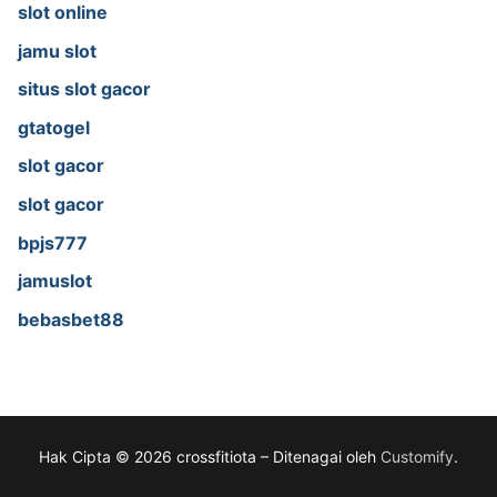
slot online
jamu slot
situs slot gacor
gtatogel
slot gacor
slot gacor
bpjs777
jamuslot
bebasbet88
Hak Cipta © 2026 crossfitiota – Ditenagai oleh
Customify
.