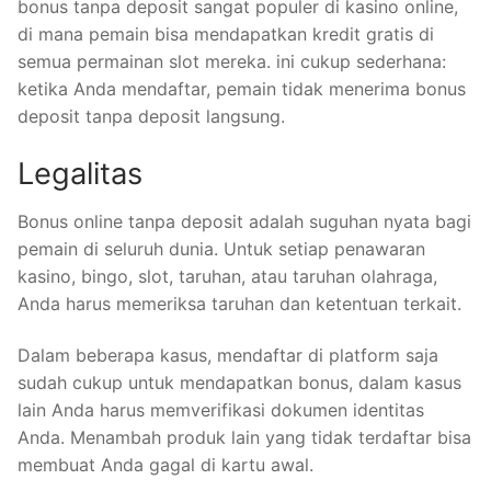
bonus tanpa deposit sangat populer di kasino online,
di mana pemain bisa mendapatkan kredit gratis di
semua permainan slot mereka. ini cukup sederhana:
ketika Anda mendaftar, pemain tidak menerima bonus
deposit tanpa deposit langsung.
Legalitas
Bonus online tanpa deposit adalah suguhan nyata bagi
pemain di seluruh dunia. Untuk setiap penawaran
kasino, bingo, slot, taruhan, atau taruhan olahraga,
Anda harus memeriksa taruhan dan ketentuan terkait.
Dalam beberapa kasus, mendaftar di platform saja
sudah cukup untuk mendapatkan bonus, dalam kasus
lain Anda harus memverifikasi dokumen identitas
Anda. Menambah produk lain yang tidak terdaftar bisa
membuat Anda gagal di kartu awal.