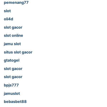
pemenang77
slot
oli4d
slot gacor
slot online
jamu slot
situs slot gacor
gtatogel
slot gacor
slot gacor
bpjs777
jamuslot
bebasbet88