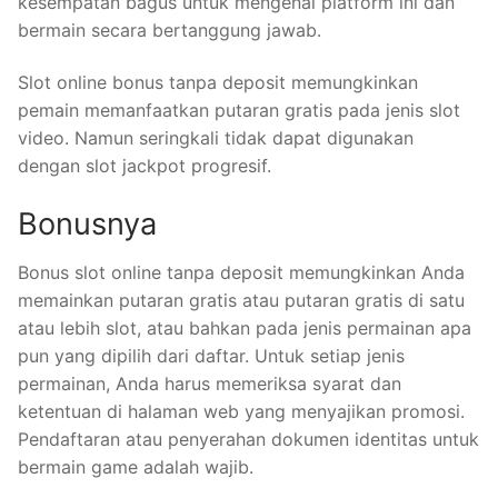
kesempatan bagus untuk mengenal platform ini dan
bermain secara bertanggung jawab.
Slot online bonus tanpa deposit memungkinkan
pemain memanfaatkan putaran gratis pada jenis slot
video. Namun seringkali tidak dapat digunakan
dengan slot jackpot progresif.
Bonusnya
Bonus slot online tanpa deposit memungkinkan Anda
memainkan putaran gratis atau putaran gratis di satu
atau lebih slot, atau bahkan pada jenis permainan apa
pun yang dipilih dari daftar. Untuk setiap jenis
permainan, Anda harus memeriksa syarat dan
ketentuan di halaman web yang menyajikan promosi.
Pendaftaran atau penyerahan dokumen identitas untuk
bermain game adalah wajib.