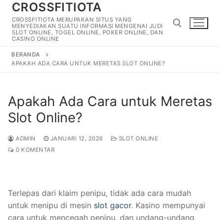
CROSSFITIOTA
Lompat
ke
CROSSFITIOTA MERUPAKAN SITUS YANG
MENYEDIAKAN SUATU INFORMASI MENGENAI JUDI
konten
SLOT ONLINE, TOGEL ONLINE, POKER ONLINE, DAN
CASINO ONLINE
BERANDA
Cari:
APAKAH ADA CARA UNTUK MERETAS SLOT ONLINE?
Apakah Ada Cara untuk Meretas
Slot Online?
ADMIN
JANUARI 12, 2026
SLOT ONLINE
0 KOMENTAR
Terlepas dari klaim penipu, tidak ada cara mudah
untuk menipu di mesin
slot gacor
. Kasino mempunyai
cara untuk mencegah penipu, dan undang-undang