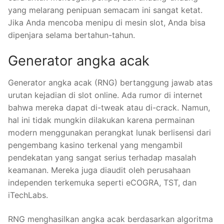
yang melarang penipuan semacam ini sangat ketat.
Jika Anda mencoba menipu di mesin slot, Anda bisa
dipenjara selama bertahun-tahun.
Generator angka acak
Generator angka acak (RNG) bertanggung jawab atas
urutan kejadian di slot online. Ada rumor di internet
bahwa mereka dapat di-tweak atau di-crack. Namun,
hal ini tidak mungkin dilakukan karena permainan
modern menggunakan perangkat lunak berlisensi dari
pengembang kasino terkenal yang mengambil
pendekatan yang sangat serius terhadap masalah
keamanan. Mereka juga diaudit oleh perusahaan
independen terkemuka seperti eCOGRA, TST, dan
iTechLabs.
RNG menghasilkan angka acak berdasarkan algoritma