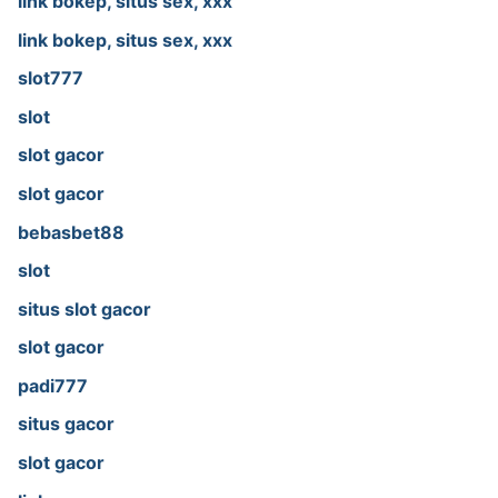
link bokep, situs sex, xxx
link bokep, situs sex, xxx
slot777
slot
slot gacor
slot gacor
bebasbet88
slot
situs slot gacor
slot gacor
padi777
situs gacor
slot gacor