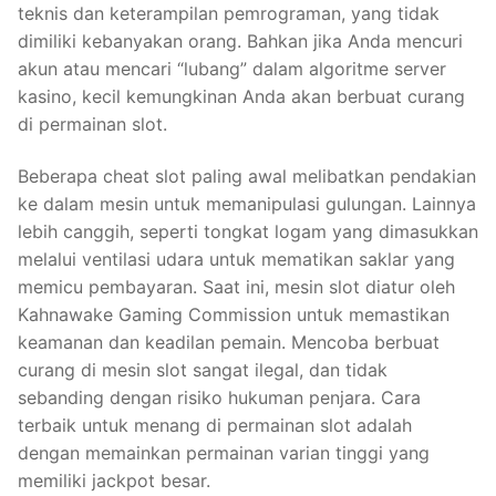
teknis dan keterampilan pemrograman, yang tidak
dimiliki kebanyakan orang. Bahkan jika Anda mencuri
akun atau mencari “lubang” dalam algoritme server
kasino, kecil kemungkinan Anda akan berbuat curang
di permainan slot.
Beberapa cheat slot paling awal melibatkan pendakian
ke dalam mesin untuk memanipulasi gulungan. Lainnya
lebih canggih, seperti tongkat logam yang dimasukkan
melalui ventilasi udara untuk mematikan saklar yang
memicu pembayaran. Saat ini, mesin slot diatur oleh
Kahnawake Gaming Commission untuk memastikan
keamanan dan keadilan pemain. Mencoba berbuat
curang di mesin slot sangat ilegal, dan tidak
sebanding dengan risiko hukuman penjara. Cara
terbaik untuk menang di permainan slot adalah
dengan memainkan permainan varian tinggi yang
memiliki jackpot besar.