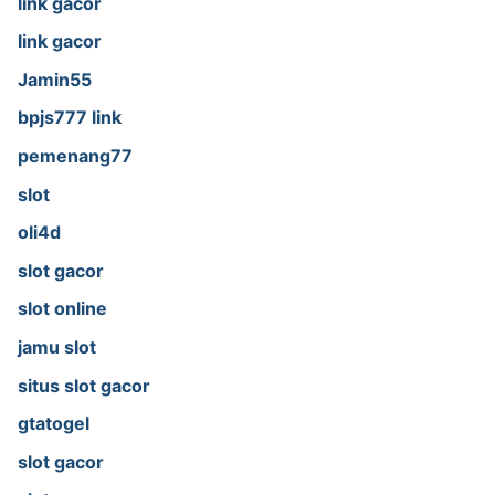
link gacor
link gacor
Jamin55
bpjs777 link
pemenang77
slot
oli4d
slot gacor
slot online
jamu slot
situs slot gacor
gtatogel
slot gacor