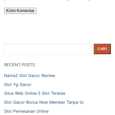
Cari
CARI
RECENT POSTS
Nama2 Slot Gacor Review
Slot Yg Gacor
Situs Web Online 5 Slot Teratas
Slot Gacor Bonus New Member Tanpa to
Slot Pemesanan Online