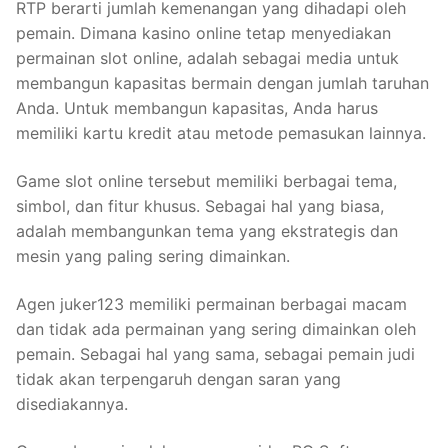
RTP berarti jumlah kemenangan yang dihadapi oleh
pemain. Dimana kasino online tetap menyediakan
permainan slot online, adalah sebagai media untuk
membangun kapasitas bermain dengan jumlah taruhan
Anda. Untuk membangun kapasitas, Anda harus
memiliki kartu kredit atau metode pemasukan lainnya.
Game slot online tersebut memiliki berbagai tema,
simbol, dan fitur khusus. Sebagai hal yang biasa,
adalah membangunkan tema yang ekstrategis dan
mesin yang paling sering dimainkan.
Agen juker123 memiliki permainan berbagai macam
dan tidak ada permainan yang sering dimainkan oleh
pemain. Sebagai hal yang sama, sebagai pemain judi
tidak akan terpengaruh dengan saran yang
disediakannya.