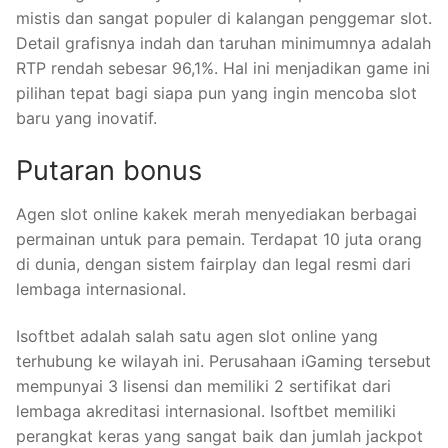
mistis dan sangat populer di kalangan penggemar slot.
Detail grafisnya indah dan taruhan minimumnya adalah
RTP rendah sebesar 96,1%. Hal ini menjadikan game ini
pilihan tepat bagi siapa pun yang ingin mencoba slot
baru yang inovatif.
Putaran bonus
Agen slot online kakek merah menyediakan berbagai
permainan untuk para pemain. Terdapat 10 juta orang
di dunia, dengan sistem fairplay dan legal resmi dari
lembaga internasional.
Isoftbet adalah salah satu agen slot online yang
terhubung ke wilayah ini. Perusahaan iGaming tersebut
mempunyai 3 lisensi dan memiliki 2 sertifikat dari
lembaga akreditasi internasional. Isoftbet memiliki
perangkat keras yang sangat baik dan jumlah jackpot