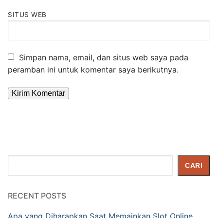
SITUS WEB
Simpan nama, email, dan situs web saya pada
peramban ini untuk komentar saya berikutnya.
Cari
CARI
RECENT POSTS
Apa yang Diharapkan Saat Memainkan Slot Online