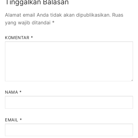
Tinggalkan Balasan
Alamat email Anda tidak akan dipublikasikan.
Ruas
yang wajib ditandai
*
KOMENTAR
*
NAMA
*
EMAIL
*