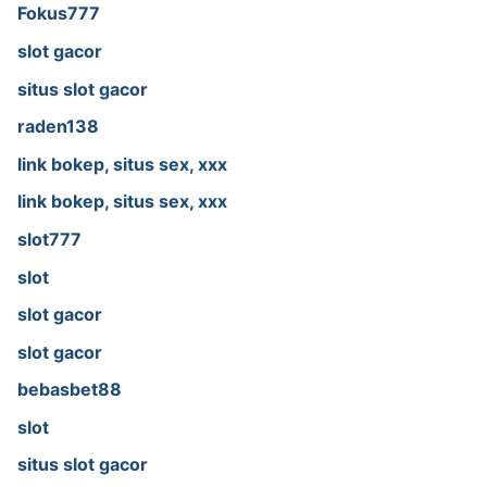
Fokus777
slot gacor
situs slot gacor
raden138
link bokep, situs sex, xxx
link bokep, situs sex, xxx
slot777
slot
slot gacor
slot gacor
bebasbet88
slot
situs slot gacor