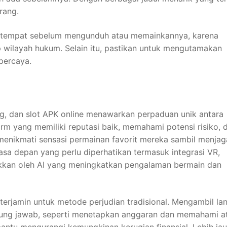
rang.
setempat sebelum mengunduh atau memainkannya, karena
 wilayah hukum. Selain itu, pastikan untuk mengutamakan
percaya.
, dan slot APK online menawarkan perpaduan unik antara
m yang memiliki reputasi baik, memahami potensi risiko, 
nikmati sensasi permainan favorit mereka sambil menjag
asa depan yang perlu diperhatikan termasuk integrasi VR,
erakkan oleh AI yang meningkatkan pengalaman bermain dan
 terjamin untuk metode perjudian tradisional. Mengambil la
ggung jawab, seperti menetapkan anggaran dan memahami a