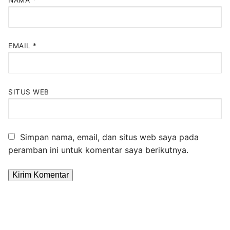
NAMA
*
EMAIL
*
SITUS WEB
Simpan nama, email, dan situs web saya pada
peramban ini untuk komentar saya berikutnya.