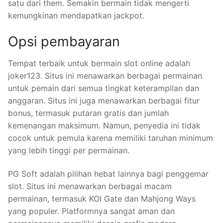
satu dari them. Semakin bermain tidak mengerti
kemungkinan mendapatkan jackpot.
Opsi pembayaran
Tempat terbaik untuk bermain slot online adalah
joker123. Situs ini menawarkan berbagai permainan
untuk pemain dari semua tingkat keterampilan dan
anggaran. Situs ini juga menawarkan berbagai fitur
bonus, termasuk putaran gratis dan jumlah
kemenangan maksimum. Namun, penyedia ini tidak
cocok untuk pemula karena memiliki taruhan minimum
yang lebih tinggi per permainan.
PG Soft adalah pilihan hebat lainnya bagi penggemar
slot. Situs ini menawarkan berbagai macam
permainan, termasuk KOI Gate dan Mahjong Ways
yang populer. Platformnya sangat aman dan