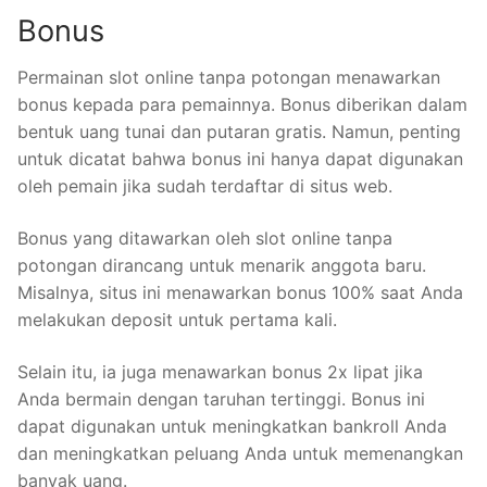
Bonus
Permainan slot online tanpa potongan menawarkan
bonus kepada para pemainnya. Bonus diberikan dalam
bentuk uang tunai dan putaran gratis. Namun, penting
untuk dicatat bahwa bonus ini hanya dapat digunakan
oleh pemain jika sudah terdaftar di situs web.
Bonus yang ditawarkan oleh slot online tanpa
potongan dirancang untuk menarik anggota baru.
Misalnya, situs ini menawarkan bonus 100% saat Anda
melakukan deposit untuk pertama kali.
Selain itu, ia juga menawarkan bonus 2x lipat jika
Anda bermain dengan taruhan tertinggi. Bonus ini
dapat digunakan untuk meningkatkan bankroll Anda
dan meningkatkan peluang Anda untuk memenangkan
banyak uang.