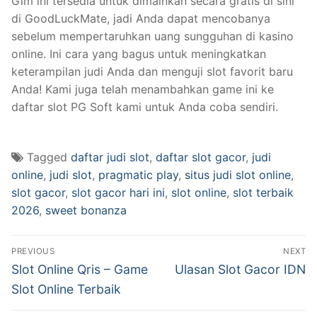
Gim ini tersedia untuk dimainkan secara gratis di sini
di GoodLuckMate, jadi Anda dapat mencobanya
sebelum mempertaruhkan uang sungguhan di kasino
online. Ini cara yang bagus untuk meningkatkan
keterampilan judi Anda dan menguji slot favorit baru
Anda! Kami juga telah menambahkan game ini ke
daftar slot PG Soft kami untuk Anda coba sendiri.
Tagged
daftar judi slot
,
daftar slot gacor
,
judi
online
,
judi slot
,
pragmatic play
,
situs judi slot online
,
slot gacor
,
slot gacor hari ini
,
slot online
,
slot terbaik
2026
,
sweet bonanza
Navigasi
PREVIOUS
NEXT
pos
Previous
Next
Slot Online Qris – Game
Ulasan Slot Gacor IDN
post:
post:
Slot Online Terbaik