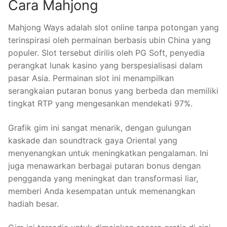
Cara Mahjong
Mahjong Ways adalah slot online tanpa potongan yang
terinspirasi oleh permainan berbasis ubin China yang
populer. Slot tersebut dirilis oleh PG Soft, penyedia
perangkat lunak kasino yang berspesialisasi dalam
pasar Asia. Permainan slot ini menampilkan
serangkaian putaran bonus yang berbeda dan memiliki
tingkat RTP yang mengesankan mendekati 97%.
Grafik gim ini sangat menarik, dengan gulungan
kaskade dan soundtrack gaya Oriental yang
menyenangkan untuk meningkatkan pengalaman. Ini
juga menawarkan berbagai putaran bonus dengan
pengganda yang meningkat dan transformasi liar,
memberi Anda kesempatan untuk memenangkan
hadiah besar.