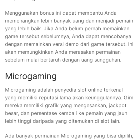
Menggunakan bonus ini dapat membantu Anda
memenangkan lebih banyak uang dan menjadi pemain
yang lebih baik. Jika Anda belum pernah memainkan
game tersebut sebelumnya, Anda dapat mencobanya
dengan memainkan versi demo dari game tersebut. Ini
akan memungkinkan Anda merasakan permainan
sebelum mulai bertaruh dengan uang sungguhan.
Microgaming
Microgaming adalah penyedia slot online terkenal
yang memiliki reputasi lama akan keunggulannya. Gim
mereka memiliki grafik yang mengesankan, jackpot
besar, dan persentase kembali ke pemain yang jauh
lebih tinggi daripada yang ditemukan di slot lain.
Ada banyak permainan Microgaming yang bisa dipilih,