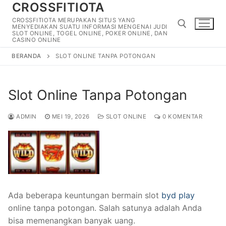
CROSSFITIOTA
Lompat
ke
CROSSFITIOTA MERUPAKAN SITUS YANG
MENYEDIAKAN SUATU INFORMASI MENGENAI JUDI
konten
SLOT ONLINE, TOGEL ONLINE, POKER ONLINE, DAN
CASINO ONLINE
BERANDA
SLOT ONLINE TANPA POTONGAN
Cari:
Slot Online Tanpa Potongan
ADMIN
MEI 19, 2026
SLOT ONLINE
0 KOMENTAR
Ada beberapa keuntungan bermain slot
byd play
online tanpa potongan. Salah satunya adalah Anda
bisa memenangkan banyak uang.