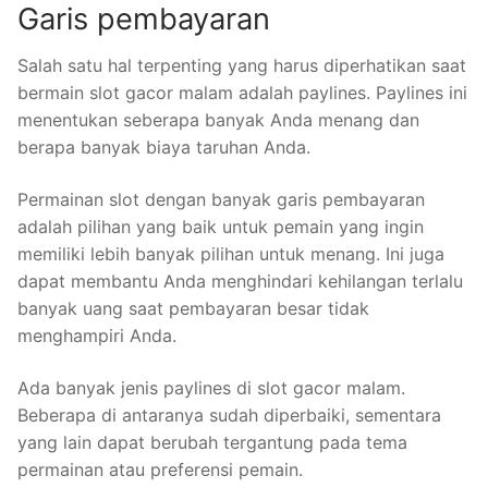
Garis pembayaran
Salah satu hal terpenting yang harus diperhatikan saat
bermain slot gacor malam adalah paylines. Paylines ini
menentukan seberapa banyak Anda menang dan
berapa banyak biaya taruhan Anda.
Permainan slot dengan banyak garis pembayaran
adalah pilihan yang baik untuk pemain yang ingin
memiliki lebih banyak pilihan untuk menang. Ini juga
dapat membantu Anda menghindari kehilangan terlalu
banyak uang saat pembayaran besar tidak
menghampiri Anda.
Ada banyak jenis paylines di slot gacor malam.
Beberapa di antaranya sudah diperbaiki, sementara
yang lain dapat berubah tergantung pada tema
permainan atau preferensi pemain.