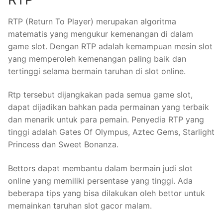
RTP (Return To Player) merupakan algoritma
matematis yang mengukur kemenangan di dalam
game slot. Dengan RTP adalah kemampuan mesin slot
yang memperoleh kemenangan paling baik dan
tertinggi selama bermain taruhan di slot online.
Rtp tersebut dijangkakan pada semua game slot,
dapat dijadikan bahkan pada permainan yang terbaik
dan menarik untuk para pemain. Penyedia RTP yang
tinggi adalah Gates Of Olympus, Aztec Gems, Starlight
Princess dan Sweet Bonanza.
Bettors dapat membantu dalam bermain judi slot
online yang memiliki persentase yang tinggi. Ada
beberapa tips yang bisa dilakukan oleh bettor untuk
memainkan taruhan slot gacor malam.