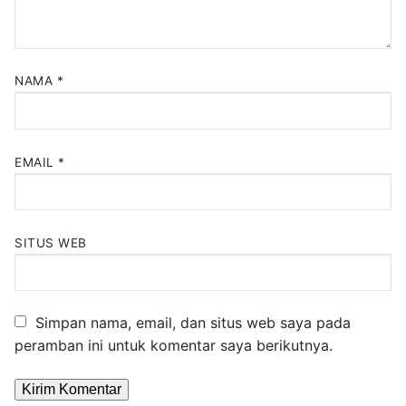
NAMA
*
EMAIL
*
SITUS WEB
Simpan nama, email, dan situs web saya pada
peramban ini untuk komentar saya berikutnya.