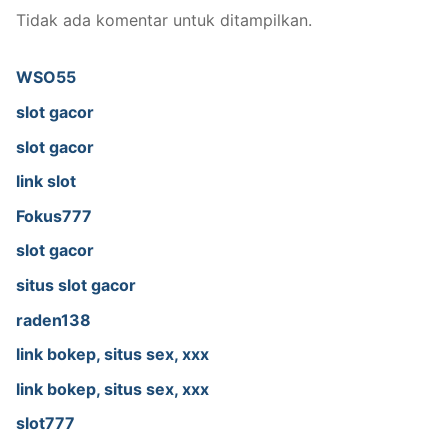
Tidak ada komentar untuk ditampilkan.
WSO55
slot gacor
slot gacor
link slot
Fokus777
slot gacor
situs slot gacor
raden138
link bokep, situs sex, xxx
link bokep, situs sex, xxx
slot777