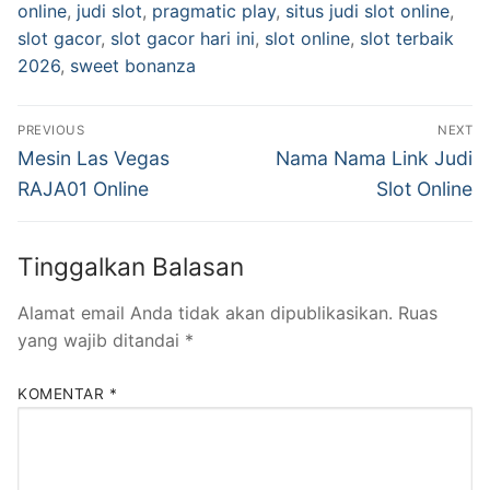
online
,
judi slot
,
pragmatic play
,
situs judi slot online
,
slot gacor
,
slot gacor hari ini
,
slot online
,
slot terbaik
2026
,
sweet bonanza
Navigasi
PREVIOUS
NEXT
pos
Previous
Next
Mesin Las Vegas
Nama Nama Link Judi
post:
post:
RAJA01 Online
Slot Online
Tinggalkan Balasan
Alamat email Anda tidak akan dipublikasikan.
Ruas
yang wajib ditandai
*
KOMENTAR
*