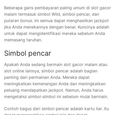
Beberapa garis pembayaran paling umum di slot gacor
malam termasuk simbol Wild, simbol pencar, dan
putaran bonus. Ini semua dapat menghasilkan jackpot
jika Anda menekannya dengan benar. Kuncinya adalah
untuk dapat mengidentifikasi mereka sebelum Anda
memasang taruhan.
Simbol pencar
Apakah Anda sedang bermain slot gacor malam atau
slot online lainnya, simbol pencar adalah bagian
penting dari permainan Anda. Mereka dapat
meningkatkan kemenangan Anda dan meningkatkan
peluang mendapatkan jackpot. Namun, Anda harus
mengetahui simbol-simbol ini sebelum mulai bermain.
Contoh bagus dari simbol pencar adalah kartu liar. Itu