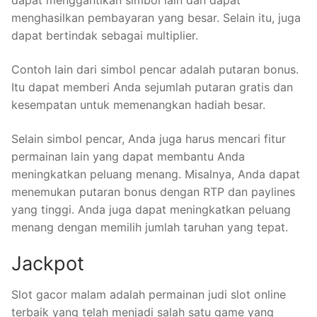
dapat menggantikan simbol lain dan dapat
menghasilkan pembayaran yang besar. Selain itu, juga
dapat bertindak sebagai multiplier.
Contoh lain dari simbol pencar adalah putaran bonus.
Itu dapat memberi Anda sejumlah putaran gratis dan
kesempatan untuk memenangkan hadiah besar.
Selain simbol pencar, Anda juga harus mencari fitur
permainan lain yang dapat membantu Anda
meningkatkan peluang menang. Misalnya, Anda dapat
menemukan putaran bonus dengan RTP dan paylines
yang tinggi. Anda juga dapat meningkatkan peluang
menang dengan memilih jumlah taruhan yang tepat.
Jackpot
Slot gacor malam adalah permainan judi slot online
terbaik yang telah menjadi salah satu game yang