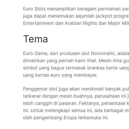
Euro Slots menampilkan beragam permainan yan
juga dapat menemukan sejumlah jackpot progres
Entertainment dan Arabian Nights dan Major Mil
Tema
Euro Game, dari produsen slot Novomatic, adal
dimainkan yang pernah kami lihat. Mesin lima g
simbol yang bagus termasuk brankas berisi uang
uang kertas euro yang membayar.
Penggemar slot juga akan menikmati banyak pu
terkenal dengan mesin buahnya, perusahaan ini 
lebih canggih di pasaran. Faktanya, persentase
ini. Untuk melengkapi semua ini, ada berbagai 
oleh pengembang Eropa terkemuka ini.