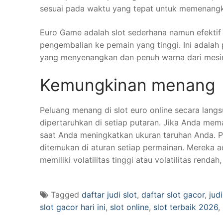
sesuai pada waktu yang tepat untuk memenangka
Euro Game adalah slot sederhana namun efekti
pengembalian ke pemain yang tinggi. Ini adalah
yang menyenangkan dan penuh warna dari mesin 
Kemungkinan menang
Peluang menang di slot euro online secara langs
dipertaruhkan di setiap putaran. Jika Anda mem
saat Anda meningkatkan ukuran taruhan Anda. Pe
ditemukan di aturan setiap permainan. Mereka a
memiliki volatilitas tinggi atau volatilitas renda
Tagged
daftar judi slot
,
daftar slot gacor
,
judi
slot gacor hari ini
,
slot online
,
slot terbaik 2026
,