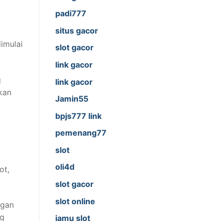
padi777
situs gacor
dimulai
slot gacor
link gacor
g
link gacor
kan
Jamin55
bpjs777 link
pemenang77
slot
oli4d
ot,
slot gacor
slot online
ngan
ng
jamu slot