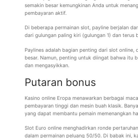
semakin besar kemungkinan Anda untuk menang –
pembayaran aktif.
Di beberapa permainan slot, payline berjalan dari
dari gulungan paling kiri (gulungan 1) dan terus
Paylines adalah bagian penting dari slot onli
besar. Namun, penting untuk diingat bahwa itu
dan mengasyikkan.
Putaran bonus
Kasino online Eropa menawarkan berbagai macam
pembayaran tinggi dan mesin buah klasik. Banya
yang dapat membantu pemain memenangkan hadi
Slot Euro online menghadirkan ronde pertaru
dalam permainan peluang 50/50. Di babak ini, k