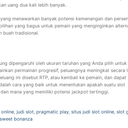
n uang dua kali lebih banyak.
f yang menawarkan banyak potensi kemenangan dan perse
 pilihan yang bagus untuk pemain yang menginginkan alterna
buah tradisional.
ung dipengaruhi oleh ukuran taruhan yang Anda pilih untuk
ainkan permainan progresif, peluangnya meningkat secara li
luang ini disebut RTP, atau kembali ke pemain, dan dapat
dalah cara yang baik untuk menentukan apakah suatu slot
h, dan mana yang memiliki potensi jackpot tertinggi.
 online
,
judi slot
,
pragmatic play
,
situs judi slot online
,
slot 
sweet bonanza