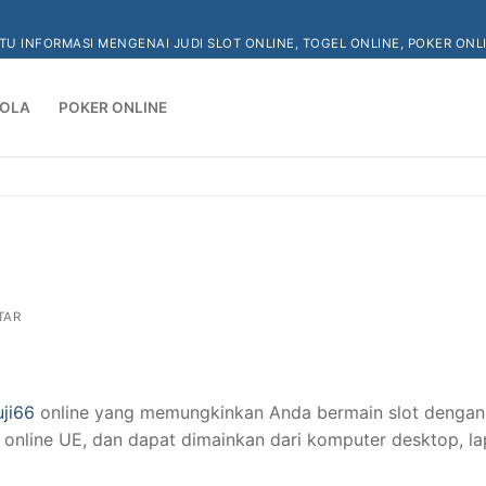
U INFORMASI MENGENAI JUDI SLOT ONLINE, TOGEL ONLINE, POKER ONLI
BOLA
POKER ONLINE
Cari:
TAR
uji66
online yang memungkinkan Anda bermain slot dengan
o online UE, dan dapat dimainkan dari komputer desktop, la