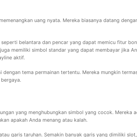
uk memenangkan uang nyata. Mereka biasanya datang denga
seperti belantara dan pencar yang dapat memicu fitur bo
uga memiliki simbol standar yang dapat membayar jika A
line aktif.
uai dengan tema permainan tertentu. Mereka mungkin terma
 bergaya.
gulungan yang menghubungkan simbol yang cocok. Mereka a
tukan apakah Anda menang atau kalah.
au garis taruhan. Semakin banyak garis yang dimiliki slot,