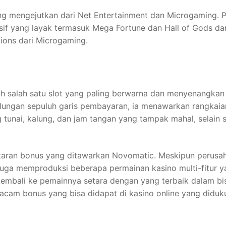
g mengejutkan dari Net Entertainment dan Microgaming. 
if yang layak termasuk Mega Fortune dan Hall of Gods dar
lions dari Microgaming.
ah salah satu slot yang paling berwarna dan menyenangkan
ulungan sepuluh garis pembayaran, ia menawarkan rangkaia
 tunai, kalung, dan jam tangan yang tampak mahal, selain 
taran bonus yang ditawarkan Novomatic. Meskipun perusa
juga memproduksi beberapa permainan kasino multi-fitur y
 kembali ke pemainnya setara dengan yang terbaik dalam bi
macam bonus yang bisa didapat di kasino online yang didu