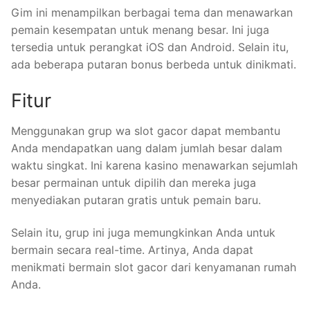
Gim ini menampilkan berbagai tema dan menawarkan
pemain kesempatan untuk menang besar. Ini juga
tersedia untuk perangkat iOS dan Android. Selain itu,
ada beberapa putaran bonus berbeda untuk dinikmati.
Fitur
Menggunakan grup wa slot gacor dapat membantu
Anda mendapatkan uang dalam jumlah besar dalam
waktu singkat. Ini karena kasino menawarkan sejumlah
besar permainan untuk dipilih dan mereka juga
menyediakan putaran gratis untuk pemain baru.
Selain itu, grup ini juga memungkinkan Anda untuk
bermain secara real-time. Artinya, Anda dapat
menikmati bermain slot gacor dari kenyamanan rumah
Anda.