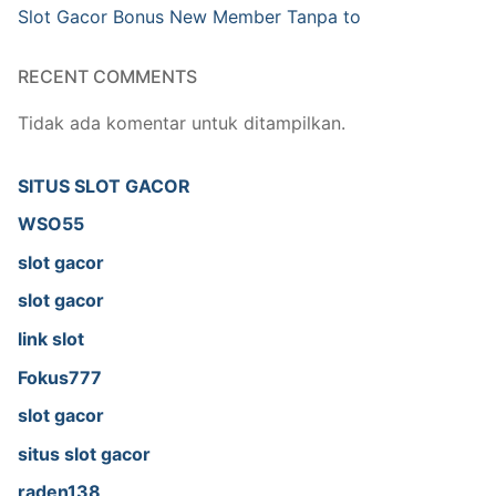
Slot Gacor Bonus New Member Tanpa to
RECENT COMMENTS
Tidak ada komentar untuk ditampilkan.
SITUS SLOT GACOR
WSO55
slot gacor
slot gacor
link slot
Fokus777
slot gacor
situs slot gacor
raden138