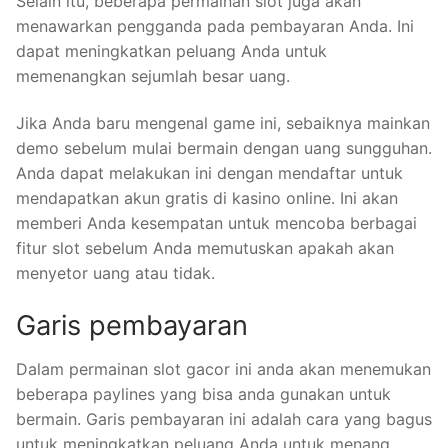
Selain itu, beberapa permainan slot juga akan
menawarkan pengganda pada pembayaran Anda. Ini
dapat meningkatkan peluang Anda untuk
memenangkan sejumlah besar uang.
Jika Anda baru mengenal game ini, sebaiknya mainkan
demo sebelum mulai bermain dengan uang sungguhan.
Anda dapat melakukan ini dengan mendaftar untuk
mendapatkan akun gratis di kasino online. Ini akan
memberi Anda kesempatan untuk mencoba berbagai
fitur slot sebelum Anda memutuskan apakah akan
menyetor uang atau tidak.
Garis pembayaran
Dalam permainan slot gacor ini anda akan menemukan
beberapa paylines yang bisa anda gunakan untuk
bermain. Garis pembayaran ini adalah cara yang bagus
untuk meningkatkan peluang Anda untuk menang.