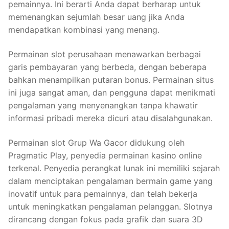
pemainnya. Ini berarti Anda dapat berharap untuk
memenangkan sejumlah besar uang jika Anda
mendapatkan kombinasi yang menang.
Permainan slot perusahaan menawarkan berbagai
garis pembayaran yang berbeda, dengan beberapa
bahkan menampilkan putaran bonus. Permainan situs
ini juga sangat aman, dan pengguna dapat menikmati
pengalaman yang menyenangkan tanpa khawatir
informasi pribadi mereka dicuri atau disalahgunakan.
Permainan slot Grup Wa Gacor didukung oleh
Pragmatic Play, penyedia permainan kasino online
terkenal. Penyedia perangkat lunak ini memiliki sejarah
dalam menciptakan pengalaman bermain game yang
inovatif untuk para pemainnya, dan telah bekerja
untuk meningkatkan pengalaman pelanggan. Slotnya
dirancang dengan fokus pada grafik dan suara 3D