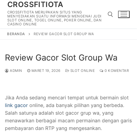
CROSSFITIOTA
Lompat
ke
CROSSFITIOTA MERUPAKAN SITUS YANG
MENYEDIAKAN SUATU INFORMASI MENGENAI JUDI
konten
SLOT ONLINE, TOGEL ONLINE, POKER ONLINE, DAN
CASINO ONLINE
BERANDA
REVIEW GACOR SLOT GROUP WA
Cari:
Review Gacor Slot Group Wa
ADMIN
MARET 19, 2026
SLOT ONLINE
0 KOMENTAR
Jika Anda sedang mencari tempat untuk bermain slot
link gacor
online, ada banyak pilihan yang berbeda.
Salah satunya adalah slot gacor grup wa, yang
menawarkan berbagai macam permainan dengan garis
pembayaran dan RTP yang mengesankan.