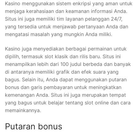
Kasino menggunakan sistem enkripsi yang aman untuk
menjaga kerahasiaan dan keamanan informasi Anda.
Situs ini juga memiliki tim layanan pelanggan 24/7,
yang tersedia untuk menjawab pertanyaan Anda dan
mengatasi masalah yang mungkin Anda miliki.
Kasino juga menyediakan berbagai permainan untuk
dipilih, termasuk slot klasik dan rilis baru. Situs ini
menampilkan lebih dari 100 judul berbeda dan banyak
di antaranya memiliki grafik dan efek suara yang
bagus. Selain itu, Anda dapat menggunakan putaran
bonus dan garis pembayaran untuk meningkatkan
kemenangan Anda. Situs ini juga merupakan tempat
yang bagus untuk belajar tentang slot online dan cara
memainkannya.
Putaran bonus