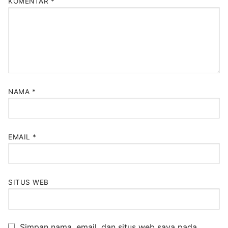
KOMENTAR
*
NAMA
*
EMAIL
*
SITUS WEB
Simpan nama, email, dan situs web saya pada