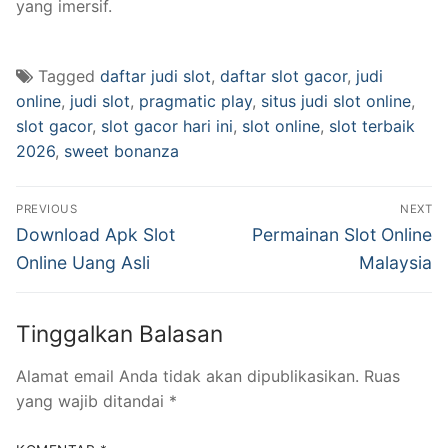
yang imersif.
Tagged
daftar judi slot
,
daftar slot gacor
,
judi
online
,
judi slot
,
pragmatic play
,
situs judi slot online
,
slot gacor
,
slot gacor hari ini
,
slot online
,
slot terbaik
2026
,
sweet bonanza
Navigasi
PREVIOUS
NEXT
pos
Previous
Next
Download Apk Slot
Permainan Slot Online
post:
post:
Online Uang Asli
Malaysia
Tinggalkan Balasan
Alamat email Anda tidak akan dipublikasikan.
Ruas
yang wajib ditandai
*