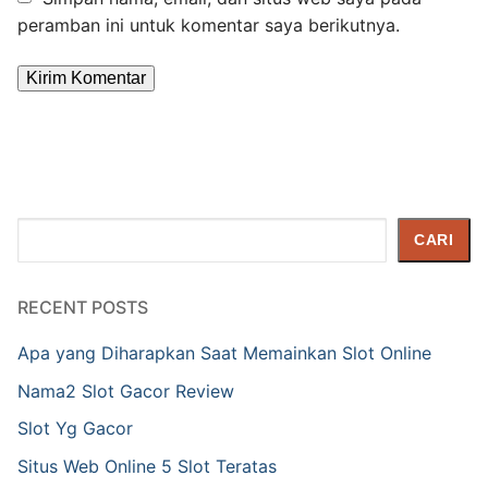
peramban ini untuk komentar saya berikutnya.
Cari
CARI
RECENT POSTS
Apa yang Diharapkan Saat Memainkan Slot Online
Nama2 Slot Gacor Review
Slot Yg Gacor
Situs Web Online 5 Slot Teratas