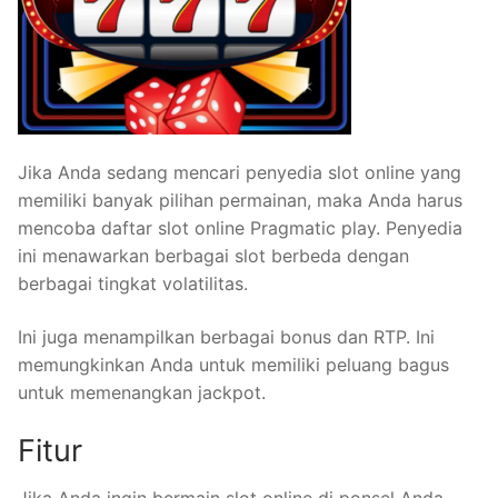
Jika Anda sedang mencari penyedia slot online yang
memiliki banyak pilihan permainan, maka Anda harus
mencoba daftar slot online Pragmatic play. Penyedia
ini menawarkan berbagai slot berbeda dengan
berbagai tingkat volatilitas.
Ini juga menampilkan berbagai bonus dan RTP. Ini
memungkinkan Anda untuk memiliki peluang bagus
untuk memenangkan jackpot.
Fitur