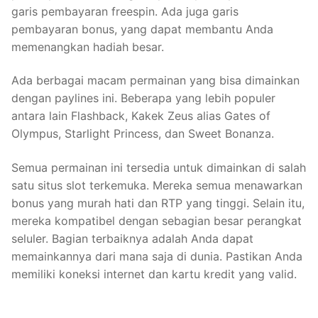
garis pembayaran freespin. Ada juga garis
pembayaran bonus, yang dapat membantu Anda
memenangkan hadiah besar.
Ada berbagai macam permainan yang bisa dimainkan
dengan paylines ini. Beberapa yang lebih populer
antara lain Flashback, Kakek Zeus alias Gates of
Olympus, Starlight Princess, dan Sweet Bonanza.
Semua permainan ini tersedia untuk dimainkan di salah
satu situs slot terkemuka. Mereka semua menawarkan
bonus yang murah hati dan RTP yang tinggi. Selain itu,
mereka kompatibel dengan sebagian besar perangkat
seluler. Bagian terbaiknya adalah Anda dapat
memainkannya dari mana saja di dunia. Pastikan Anda
memiliki koneksi internet dan kartu kredit yang valid.