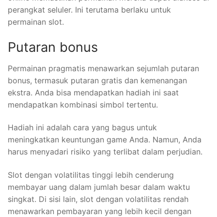
perangkat seluler. Ini terutama berlaku untuk
permainan slot.
Putaran bonus
Permainan pragmatis menawarkan sejumlah putaran
bonus, termasuk putaran gratis dan kemenangan
ekstra. Anda bisa mendapatkan hadiah ini saat
mendapatkan kombinasi simbol tertentu.
Hadiah ini adalah cara yang bagus untuk
meningkatkan keuntungan game Anda. Namun, Anda
harus menyadari risiko yang terlibat dalam perjudian.
Slot dengan volatilitas tinggi lebih cenderung
membayar uang dalam jumlah besar dalam waktu
singkat. Di sisi lain, slot dengan volatilitas rendah
menawarkan pembayaran yang lebih kecil dengan