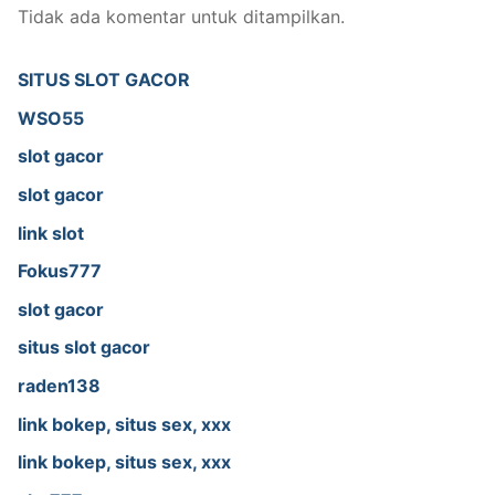
Tidak ada komentar untuk ditampilkan.
SITUS SLOT GACOR
WSO55
slot gacor
slot gacor
link slot
Fokus777
slot gacor
situs slot gacor
raden138
link bokep, situs sex, xxx
link bokep, situs sex, xxx