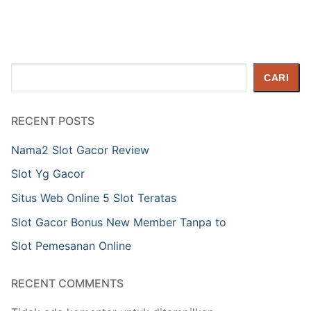
Cari
CARI
RECENT POSTS
Nama2 Slot Gacor Review
Slot Yg Gacor
Situs Web Online 5 Slot Teratas
Slot Gacor Bonus New Member Tanpa to
Slot Pemesanan Online
RECENT COMMENTS