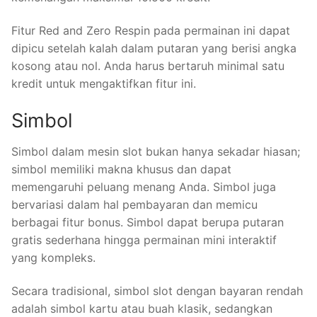
Fitur Red and Zero Respin pada permainan ini dapat
dipicu setelah kalah dalam putaran yang berisi angka
kosong atau nol. Anda harus bertaruh minimal satu
kredit untuk mengaktifkan fitur ini.
Simbol
Simbol dalam mesin slot bukan hanya sekadar hiasan;
simbol memiliki makna khusus dan dapat
memengaruhi peluang menang Anda. Simbol juga
bervariasi dalam hal pembayaran dan memicu
berbagai fitur bonus. Simbol dapat berupa putaran
gratis sederhana hingga permainan mini interaktif
yang kompleks.
Secara tradisional, simbol slot dengan bayaran rendah
adalah simbol kartu atau buah klasik, sedangkan