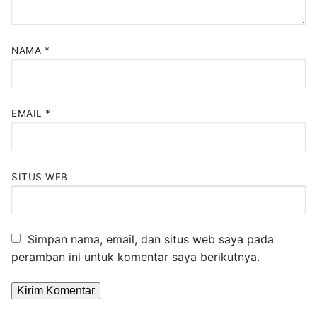
NAMA
*
EMAIL
*
SITUS WEB
Simpan nama, email, dan situs web saya pada
peramban ini untuk komentar saya berikutnya.