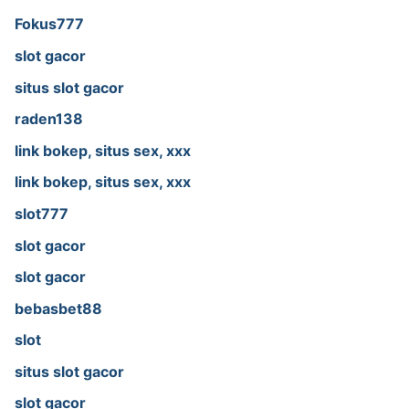
Fokus777
slot gacor
situs slot gacor
raden138
link bokep, situs sex, xxx
link bokep, situs sex, xxx
slot777
slot gacor
slot gacor
bebasbet88
slot
situs slot gacor
slot gacor