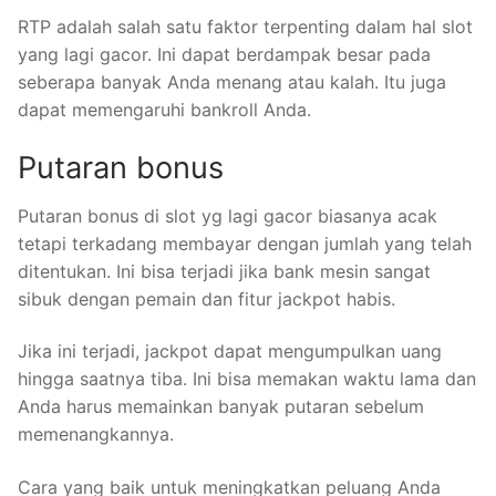
RTP adalah salah satu faktor terpenting dalam hal slot
yang lagi gacor. Ini dapat berdampak besar pada
seberapa banyak Anda menang atau kalah. Itu juga
dapat memengaruhi bankroll Anda.
Putaran bonus
Putaran bonus di slot yg lagi gacor biasanya acak
tetapi terkadang membayar dengan jumlah yang telah
ditentukan. Ini bisa terjadi jika bank mesin sangat
sibuk dengan pemain dan fitur jackpot habis.
Jika ini terjadi, jackpot dapat mengumpulkan uang
hingga saatnya tiba. Ini bisa memakan waktu lama dan
Anda harus memainkan banyak putaran sebelum
memenangkannya.
Cara yang baik untuk meningkatkan peluang Anda