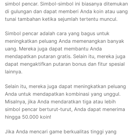
simbol pencar. Simbol-simbol ini biasanya ditemukan
di gulungan dan dapat memberi Anda koin atau uang
tunai tambahan ketika sejumlah tertentu muncul.
Simbol pencar adalah cara yang bagus untuk
meningkatkan peluang Anda memenangkan banyak
uang. Mereka juga dapat membantu Anda
mendapatkan putaran gratis. Selain itu, mereka juga
dapat mengaktifkan putaran bonus dan fitur spesial
lainnya.
Selain itu, mereka juga dapat meningkatkan peluang
Anda untuk mendapatkan kombinasi yang unggul.
Misalnya, jika Anda mendaratkan tiga atau lebih
simbol pencar berturut-turut, Anda dapat menerima
hingga 50.000 koin!
Jika Anda mencari game berkualitas tinggi yang