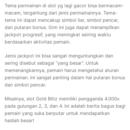
Tema permainan di slot yg lagi gacor bisa bermacam-
macam, tergantung dari jenis permainannya. Tema-
tema ini dapat mencakup simbol liar, simbol pencar,
dan putaran bonus. Gim ini juga dapat menampilkan
jackpot progresif, yang meningkat seiring waktu
berdasarkan aktivitas pemain.
Jenis jackpot ini bisa sangat menguntungkan dan
sering disebut sebagai “yang besar”. Untuk
memenangkannya, pemain harus mengetahui aturan
permainan. Ini sangat penting dalam hal putaran bonus
dan simbol pencar.
Misalnya, slot Gold Blitz memiliki pengganda 4.000x
pada gulungan 2, 3, dan 4. Ini adalah berita bagus bagi
pemain yang suka berputar untuk mendapatkan
hadiah besar!