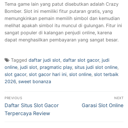
Tema game lain yang patut disebutkan adalah Crazy
Bomber. Slot ini memiliki fitur putaran gratis, yang
memungkinkan pemain memilih simbol dan kemudian
melihat apakah simbol itu muncul di gulungan. Fitur ini
sangat populer di kalangan penjudi online, karena
dapat menghasilkan pembayaran yang sangat besar.
Tagged
daftar judi slot
,
daftar slot gacor
,
judi
online
,
judi slot
,
pragmatic play
,
situs judi slot online
,
slot gacor
,
slot gacor hari ini
,
slot online
,
slot terbaik
2026
,
sweet bonanza
Navigasi
PREVIOUS
NEXT
pos
Previous
Next
Daftar Situs Slot Gacor
Garasi Slot Online
post:
post:
Terpercaya Review