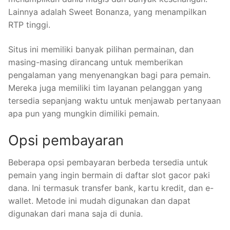
Lainnya adalah Sweet Bonanza, yang menampilkan
RTP tinggi.
Situs ini memiliki banyak pilihan permainan, dan
masing-masing dirancang untuk memberikan
pengalaman yang menyenangkan bagi para pemain.
Mereka juga memiliki tim layanan pelanggan yang
tersedia sepanjang waktu untuk menjawab pertanyaan
apa pun yang mungkin dimiliki pemain.
Opsi pembayaran
Beberapa opsi pembayaran berbeda tersedia untuk
pemain yang ingin bermain di daftar slot gacor paki
dana. Ini termasuk transfer bank, kartu kredit, dan e-
wallet. Metode ini mudah digunakan dan dapat
digunakan dari mana saja di dunia.