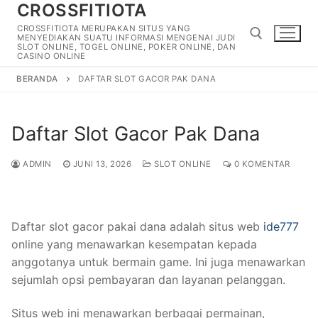
CROSSFITIOTA
Lompat
ke
CROSSFITIOTA MERUPAKAN SITUS YANG
MENYEDIAKAN SUATU INFORMASI MENGENAI JUDI
konten
SLOT ONLINE, TOGEL ONLINE, POKER ONLINE, DAN
CASINO ONLINE
BERANDA
DAFTAR SLOT GACOR PAK DANA
Cari:
Daftar Slot Gacor Pak Dana
ADMIN
JUNI 13, 2026
SLOT ONLINE
0 KOMENTAR
Daftar slot gacor pakai dana adalah situs web
ide777
online yang menawarkan kesempatan kepada
anggotanya untuk bermain game. Ini juga menawarkan
sejumlah opsi pembayaran dan layanan pelanggan.
Situs web ini menawarkan berbagai permainan,