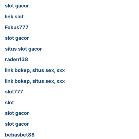
slot gacor
link slot
Fokus777
slot gacor
situs slot gacor
raden138
link bokep, situs sex, xxx
link bokep, situs sex, xxx
slot777
slot
slot gacor
slot gacor
bebasbet88