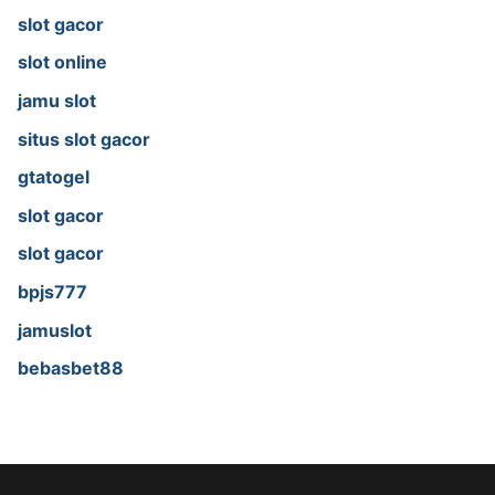
slot gacor
slot online
jamu slot
situs slot gacor
gtatogel
slot gacor
slot gacor
bpjs777
jamuslot
bebasbet88