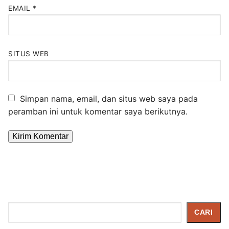
EMAIL
*
SITUS WEB
Simpan nama, email, dan situs web saya pada
peramban ini untuk komentar saya berikutnya.
Cari
CARI