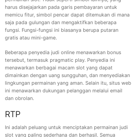
harus disejajarkan pada garis pembayaran untuk
memicu fitur, simbol pencar dapat ditemukan di mana
saja pada gulungan dan mengaktifkan beberapa
fungsi. Fungsi-fungsi ini biasanya berupa putaran
gratis atau mini-game.
Beberapa penyedia judi online menawarkan bonus
tersebut, termasuk pragmatic play. Penyedia ini
menawarkan berbagai macam slot yang dapat
dimainkan dengan uang sungguhan, dan menyediakan
lingkungan permainan yang aman. Selain itu, situs web
ini menawarkan dukungan pelanggan melalui email
dan obrolan.
RTP
Ini adalah peluang untuk menciptakan permainan judi
slot yang paling sederhana dan berhasil. Semua