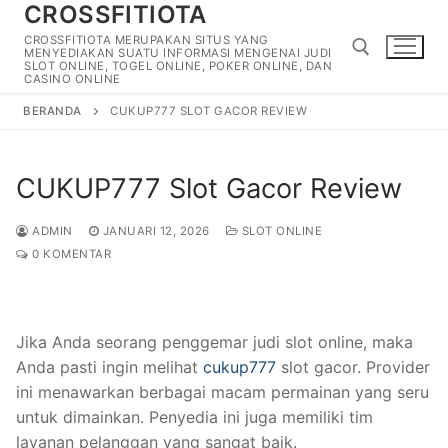
CROSSFITIOTA
Lompat
ke
CROSSFITIOTA MERUPAKAN SITUS YANG
MENYEDIAKAN SUATU INFORMASI MENGENAI JUDI
konten
SLOT ONLINE, TOGEL ONLINE, POKER ONLINE, DAN
CASINO ONLINE
BERANDA
CUKUP777 SLOT GACOR REVIEW
Cari:
CUKUP777 Slot Gacor Review
ADMIN
JANUARI 12, 2026
SLOT ONLINE
0 KOMENTAR
Jika Anda seorang penggemar judi slot online, maka
Anda pasti ingin melihat
cukup777
slot gacor. Provider
ini menawarkan berbagai macam permainan yang seru
untuk dimainkan. Penyedia ini juga memiliki tim
layanan pelanggan yang sangat baik.