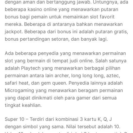
dengan aman dan bertanggung jawab. Untungnya, ada
beberapa kasino online yang menawarkan putaran
bonus bagi pemain untuk memainkan slot favorit
mereka. Beberapa di antaranya bahkan menawarkan
jackpot. Beberapa dari bonus ini adalah putaran gratis,
bonus pertandingan setoran, dan banyak lagi.
Ada beberapa penyedia yang menawarkan permainan
slot yang bermain di tempat judi online. Salah satunya
adalah Playtech yang menawarkan berbagai pilihan
permainan antara lain archer, long long long, aztec,
safari heat, dan gem queen. Penyedia lainnya adalah
Microgaming yang menawarkan beragam permainan
yang dapat dinikmati oleh para gamer dari semua
tingkat keahlian.
Super 10 – Terdiri dari kombinasi 3 kartu K, Q, J
dengan simbol yang sama. Nilai tersebut adalah 10.