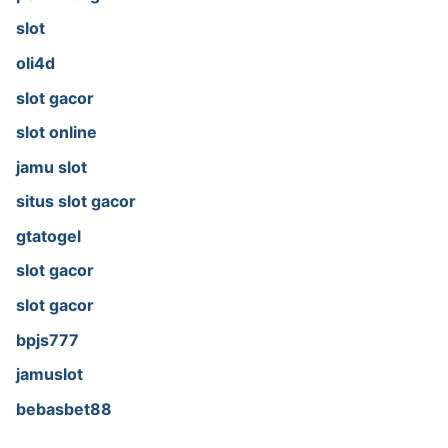
slot
oli4d
slot gacor
slot online
jamu slot
situs slot gacor
gtatogel
slot gacor
slot gacor
bpjs777
jamuslot
bebasbet88