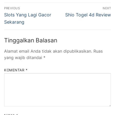
Navigasi
PREVIOUS
NEXT
pos
Previous
Next
Slots Yang Lagi Gacor
Shio Togel 4d Review
post:
post:
Sekarang
Tinggalkan Balasan
Alamat email Anda tidak akan dipublikasikan.
Ruas
yang wajib ditandai
*
KOMENTAR
*