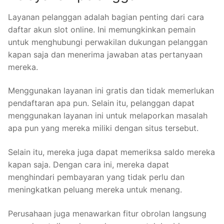
Layanan pelanggan adalah bagian penting dari cara
daftar akun slot online. Ini memungkinkan pemain
untuk menghubungi perwakilan dukungan pelanggan
kapan saja dan menerima jawaban atas pertanyaan
mereka.
Menggunakan layanan ini gratis dan tidak memerlukan
pendaftaran apa pun. Selain itu, pelanggan dapat
menggunakan layanan ini untuk melaporkan masalah
apa pun yang mereka miliki dengan situs tersebut.
Selain itu, mereka juga dapat memeriksa saldo mereka
kapan saja. Dengan cara ini, mereka dapat
menghindari pembayaran yang tidak perlu dan
meningkatkan peluang mereka untuk menang.
Perusahaan juga menawarkan fitur obrolan langsung