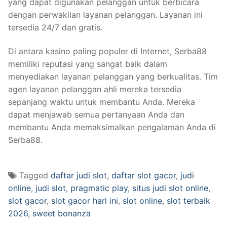
yang dapat digunakan pelanggan untuk berbicara
dengan perwakilan layanan pelanggan. Layanan ini
tersedia 24/7 dan gratis.
Di antara kasino paling populer di Internet, Serba88
memiliki reputasi yang sangat baik dalam
menyediakan layanan pelanggan yang berkualitas. Tim
agen layanan pelanggan ahli mereka tersedia
sepanjang waktu untuk membantu Anda. Mereka
dapat menjawab semua pertanyaan Anda dan
membantu Anda memaksimalkan pengalaman Anda di
Serba88.
Tagged
daftar judi slot
,
daftar slot gacor
,
judi
online
,
judi slot
,
pragmatic play
,
situs judi slot online
,
slot gacor
,
slot gacor hari ini
,
slot online
,
slot terbaik
2026
,
sweet bonanza