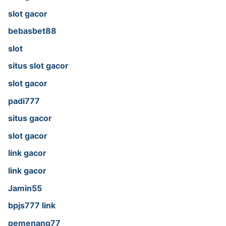
slot gacor
bebasbet88
slot
situs slot gacor
slot gacor
padi777
situs gacor
slot gacor
link gacor
link gacor
Jamin55
bpjs777 link
pemenang77