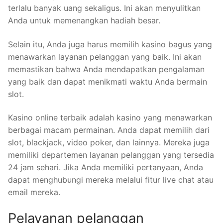
terlalu banyak uang sekaligus. Ini akan menyulitkan
Anda untuk memenangkan hadiah besar.
Selain itu, Anda juga harus memilih kasino bagus yang
menawarkan layanan pelanggan yang baik. Ini akan
memastikan bahwa Anda mendapatkan pengalaman
yang baik dan dapat menikmati waktu Anda bermain
slot.
Kasino online terbaik adalah kasino yang menawarkan
berbagai macam permainan. Anda dapat memilih dari
slot, blackjack, video poker, dan lainnya. Mereka juga
memiliki departemen layanan pelanggan yang tersedia
24 jam sehari. Jika Anda memiliki pertanyaan, Anda
dapat menghubungi mereka melalui fitur live chat atau
email mereka.
Pelayanan pelanggan