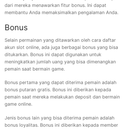
dari mereka menawarkan fitur bonus. Ini dapat
membantu Anda memaksimalkan pengalaman Anda.
Bonus
Selain permainan yang ditawarkan oleh cara daftar
akun slot online, ada juga berbagai bonus yang bisa
ditukarkan. Bonus ini dapat digunakan untuk
meningkatkan jumlah uang yang bisa dimenangkan
pemain saat bermain game.
Bonus pertama yang dapat diterima pemain adalah
bonus putaran gratis. Bonus ini diberikan kepada
pemain saat mereka melakukan deposit dan bermain
game online.
Jenis bonus lain yang bisa diterima pemain adalah
bonus loyalitas. Bonus ini diberikan kepada member