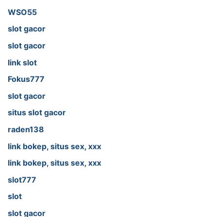
WSO55
slot gacor
slot gacor
link slot
Fokus777
slot gacor
situs slot gacor
raden138
link bokep, situs sex, xxx
link bokep, situs sex, xxx
slot777
slot
slot gacor