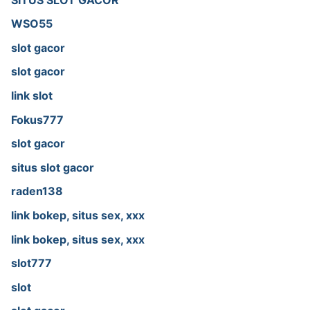
WSO55
slot gacor
slot gacor
link slot
Fokus777
slot gacor
situs slot gacor
raden138
link bokep, situs sex, xxx
link bokep, situs sex, xxx
slot777
slot