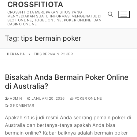
CROSSFITIOTA
Lompat
ke
CROSSFITIOTA MERUPAKAN SITUS YANG
MENYEDIAKAN SUATU INFORMASI MENGENAI JUDI
konten
SLOT ONLINE, TOGEL ONLINE, POKER ONLINE, DAN
CASINO ONLINE
Tag:
tips bermain poker
Cari:
BERANDA
TIPS BERMAIN POKER
Bisakah Anda Bermain Poker Online
di Australia?
ADMIN
JANUARI 20, 2026
POKER ONLINE
0 KOMENTAR
Apakah situs judi resmi Anda seorang pemain poker di
Australia dan bertanya-tanya apakah Anda bisa
bermain online? Kabar baiknya adalah bermain poker