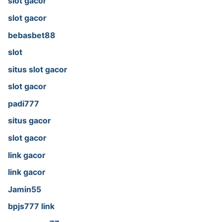
slot gacor
slot gacor
bebasbet88
slot
situs slot gacor
slot gacor
padi777
situs gacor
slot gacor
link gacor
link gacor
Jamin55
bpjs777 link