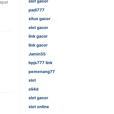
slot gacor
apat
padi777
situs gacor
slot gacor
link gacor
link gacor
Jamin55
bpjs777 link
…
pemenang77
slot
oli4d
slot gacor
slot online