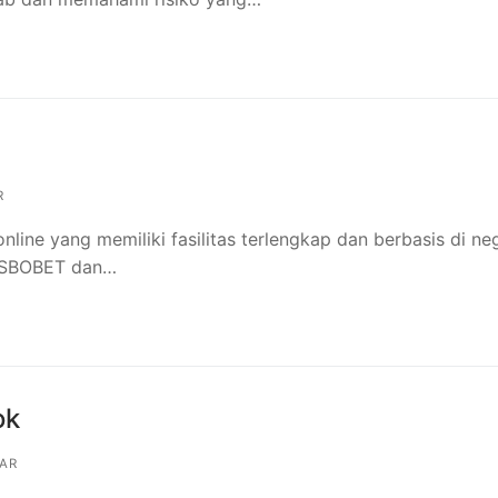
R
nline yang memiliki fasilitas terlengkap dan berbasis di ne
mi SBOBET dan…
ok
AR