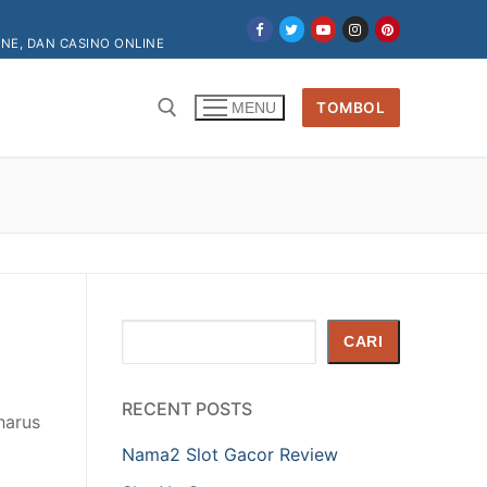
NE, DAN CASINO ONLINE
TOMBOL
MENU
Cari
CARI
RECENT POSTS
harus
Nama2 Slot Gacor Review