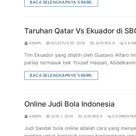
BACA SELENGKAPNYA %RARR;
Taruhan Qatar Vs Ekuador di S
ADMIN
AGUSTUS 20, 2025
JUDI BOLA
0 KOM
Tim Ekuador yang dilatih oleh Gustavo Alfaro i
parlay termasuk bek Yousef Hassan, Abdelkarim
BACA SELENGKAPNYA %RARR;
Online Judi Bola Indonesia
ADMIN
JUNI 1, 2025
JUDI BOLA
0 KOMENTA
Judi bandar bola online adalah cara yang men
penting untuk bertaruh secara bertanggung ja