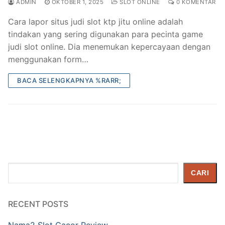
ADMIN
OKTOBER 1, 2025
SLOT ONLINE
0 KOMENTAR
Cara lapor situs judi slot ktp jitu online adalah
tindakan yang sering digunakan para pecinta game
judi slot online. Dia menemukan kepercayaan dengan
menggunakan form…
BACA SELENGKAPNYA %RARR;
Cari
CARI
RECENT POSTS