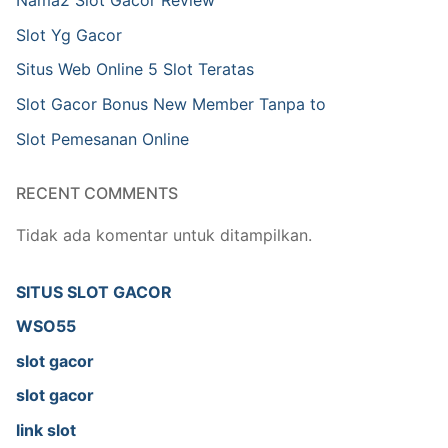
Nama2 Slot Gacor Review
Slot Yg Gacor
Situs Web Online 5 Slot Teratas
Slot Gacor Bonus New Member Tanpa to
Slot Pemesanan Online
RECENT COMMENTS
Tidak ada komentar untuk ditampilkan.
SITUS SLOT GACOR
WSO55
slot gacor
slot gacor
link slot