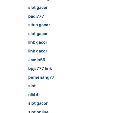
slot gacor
padi777
situs gacor
slot gacor
link gacor
link gacor
Jamin55
bpjs777 link
pemenang77
slot
oli4d
slot gacor
slot online