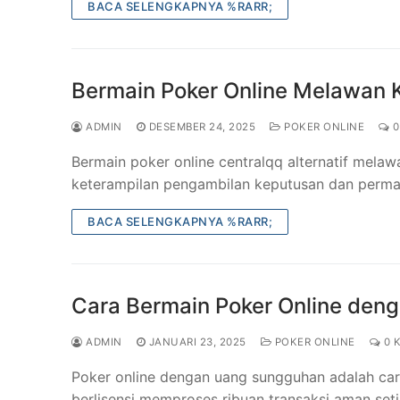
BACA SELENGKAPNYA %RARR;
Bermain Poker Online Melawan 
ADMIN
DESEMBER 24, 2025
POKER ONLINE
0
Bermain poker online centralqq alternatif mel
keterampilan pengambilan keputusan dan perma
BACA SELENGKAPNYA %RARR;
Cara Bermain Poker Online den
ADMIN
JANUARI 23, 2025
POKER ONLINE
0 
Poker online dengan uang sungguhan adalah car
berlisensi memproses ribuan transaksi aman set