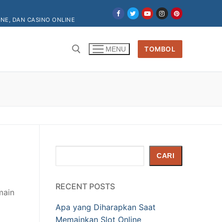
NE, DAN CASINO ONLINE
TOMBOL
MENU
Cari
CARI
RECENT POSTS
main
Apa yang Diharapkan Saat
Memainkan Slot Online