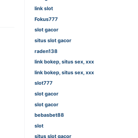
link slot
Fokus777
slot gacor
situs slot gacor
raden138
link bokep, situs sex, xxx
link bokep, situs sex, xxx
slot777
slot gacor
slot gacor
bebasbet88
slot
situs slot gacor