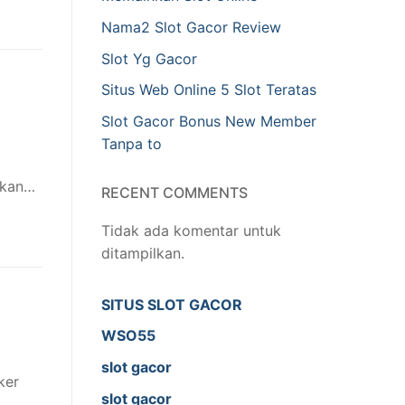
Nama2 Slot Gacor Review
Slot Yg Gacor
Situs Web Online 5 Slot Teratas
Slot Gacor Bonus New Member
Tanpa to
rkan…
RECENT COMMENTS
Tidak ada komentar untuk
ditampilkan.
SITUS SLOT GACOR
WSO55
slot gacor
ker
slot gacor