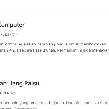
Komputer
 KOMENTAR
awan komputer adalah cara yang bagus untuk meningkatkan
inan Anda secara keseluruhan. Permainan ini juga menawa
gan Uang Palsu
KOMENTAR
a bermain yang aman dan terjamin. Hampir semua situs po
iap hari. Setoran dan…