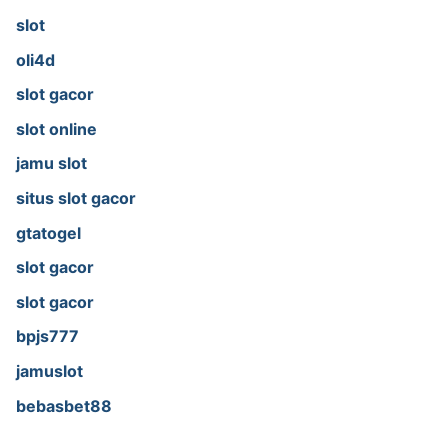
slot
oli4d
slot gacor
slot online
jamu slot
situs slot gacor
gtatogel
slot gacor
slot gacor
bpjs777
jamuslot
bebasbet88