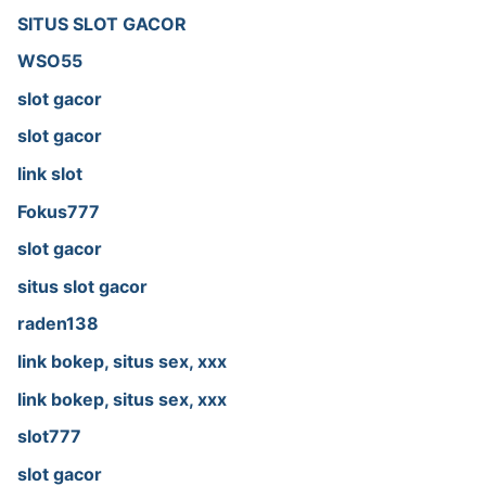
SITUS SLOT GACOR
WSO55
slot gacor
slot gacor
link slot
Fokus777
slot gacor
situs slot gacor
raden138
link bokep, situs sex, xxx
link bokep, situs sex, xxx
slot777
slot gacor