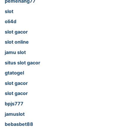
pemenang77
slot
oli4d
slot gacor
slot online
jamu slot
situs slot gacor
gtatogel
slot gacor
slot gacor
bpjs777
jamuslot
bebasbet88