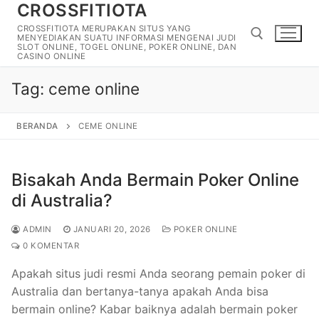
CROSSFITIOTA
Lompat
ke
CROSSFITIOTA MERUPAKAN SITUS YANG
MENYEDIAKAN SUATU INFORMASI MENGENAI JUDI
konten
SLOT ONLINE, TOGEL ONLINE, POKER ONLINE, DAN
CASINO ONLINE
Tag:
ceme online
Cari:
BERANDA
CEME ONLINE
Bisakah Anda Bermain Poker Online
di Australia?
ADMIN
JANUARI 20, 2026
POKER ONLINE
0 KOMENTAR
Apakah situs judi resmi Anda seorang pemain poker di
Australia dan bertanya-tanya apakah Anda bisa
bermain online? Kabar baiknya adalah bermain poker