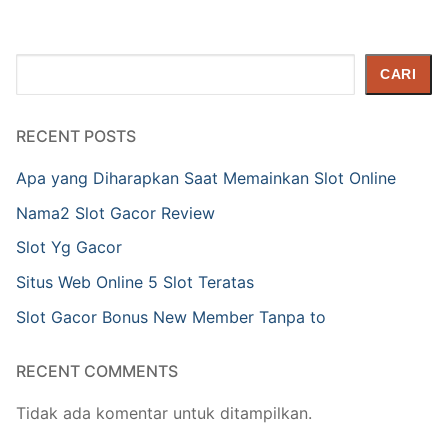
Cari
CARI
RECENT POSTS
Apa yang Diharapkan Saat Memainkan Slot Online
Nama2 Slot Gacor Review
Slot Yg Gacor
Situs Web Online 5 Slot Teratas
Slot Gacor Bonus New Member Tanpa to
RECENT COMMENTS
Tidak ada komentar untuk ditampilkan.