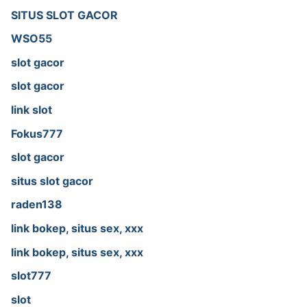
SITUS SLOT GACOR
WSO55
slot gacor
slot gacor
link slot
Fokus777
slot gacor
situs slot gacor
raden138
link bokep, situs sex, xxx
link bokep, situs sex, xxx
slot777
slot