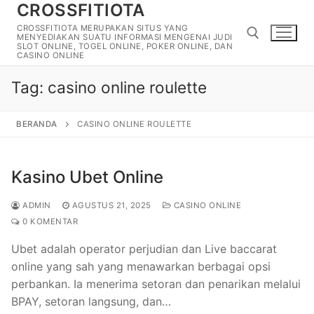
CROSSFITIOTA
Lompat
ke
CROSSFITIOTA MERUPAKAN SITUS YANG
MENYEDIAKAN SUATU INFORMASI MENGENAI JUDI
konten
SLOT ONLINE, TOGEL ONLINE, POKER ONLINE, DAN
CASINO ONLINE
Tag:
casino online roulette
Cari:
BERANDA
CASINO ONLINE ROULETTE
Kasino Ubet Online
ADMIN
AGUSTUS 21, 2025
CASINO ONLINE
0 KOMENTAR
Ubet adalah operator perjudian dan Live baccarat
online yang sah yang menawarkan berbagai opsi
perbankan. Ia menerima setoran dan penarikan melalui
BPAY, setoran langsung, dan…