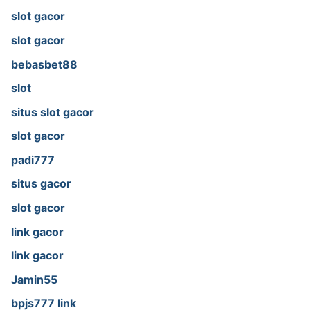
slot gacor
slot gacor
bebasbet88
slot
situs slot gacor
slot gacor
padi777
situs gacor
slot gacor
link gacor
link gacor
Jamin55
bpjs777 link