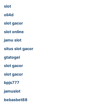
slot
oli4d
slot gacor
slot online
jamu slot
situs slot gacor
gtatogel
slot gacor
slot gacor
bpjs777
jamuslot
bebasbet88