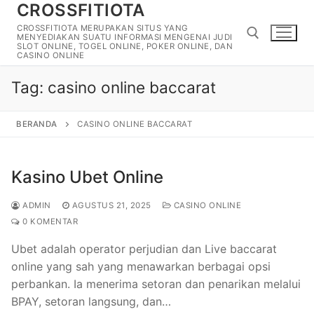
CROSSFITIOTA
Lompat
ke
CROSSFITIOTA MERUPAKAN SITUS YANG
MENYEDIAKAN SUATU INFORMASI MENGENAI JUDI
konten
SLOT ONLINE, TOGEL ONLINE, POKER ONLINE, DAN
CASINO ONLINE
Tag:
casino online baccarat
Cari:
BERANDA
CASINO ONLINE BACCARAT
Kasino Ubet Online
ADMIN
AGUSTUS 21, 2025
CASINO ONLINE
0 KOMENTAR
Ubet adalah operator perjudian dan Live baccarat
online yang sah yang menawarkan berbagai opsi
perbankan. Ia menerima setoran dan penarikan melalui
BPAY, setoran langsung, dan…