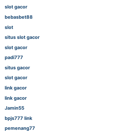
slot gacor
bebasbet88
slot
situs slot gacor
slot gacor
padi777
situs gacor
slot gacor
link gacor
link gacor
Jamin55
bpjs777 link
pemenang77