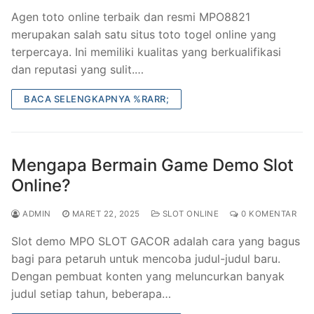
Agen toto online terbaik dan resmi MPO8821
merupakan salah satu situs toto togel online yang
terpercaya. Ini memiliki kualitas yang berkualifikasi
dan reputasi yang sulit.…
BACA SELENGKAPNYA %RARR;
Mengapa Bermain Game Demo Slot
Online?
ADMIN
MARET 22, 2025
SLOT ONLINE
0 KOMENTAR
Slot demo MPO SLOT GACOR adalah cara yang bagus
bagi para petaruh untuk mencoba judul-judul baru.
Dengan pembuat konten yang meluncurkan banyak
judul setiap tahun, beberapa…