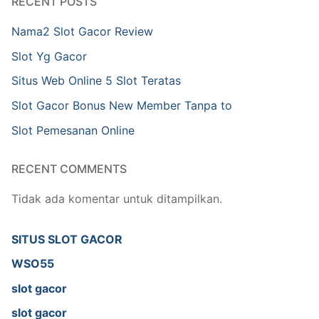
RECENT POSTS
Nama2 Slot Gacor Review
Slot Yg Gacor
Situs Web Online 5 Slot Teratas
Slot Gacor Bonus New Member Tanpa to
Slot Pemesanan Online
RECENT COMMENTS
Tidak ada komentar untuk ditampilkan.
SITUS SLOT GACOR
WSO55
slot gacor
slot gacor