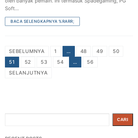
oleh banyak pemain. Ini termasuk Spadegaming, PG
Soft…
BACA SELENGKAPNYA %RARR;
Paginasi
SEBELUMNYA
1
…
48
49
50
pos
51
52
53
54
…
56
SELANJUTNYA
Cari
CARI