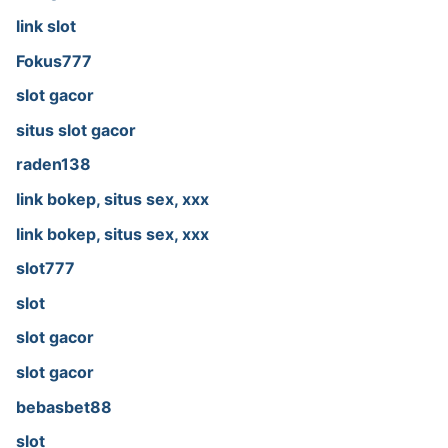
link slot
Fokus777
slot gacor
situs slot gacor
raden138
link bokep, situs sex, xxx
link bokep, situs sex, xxx
slot777
slot
slot gacor
slot gacor
bebasbet88
slot