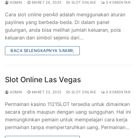
ADMIN
MARET 24, 2025
SLOT ONLINE
0 KOMENTAR
Cara slot online pen4d adalah menggunakan aturan
paylines yang berbeda-beda. Di dalam panel
gulungan, anda bisa melihat jumlah keluaran, pola
keluaran dan simbol sejenis dari…
BACA SELENGKAPNYA %RARR;
Slot Online Las Vegas
ADMIN
MARET 23, 2025
SLOT ONLINE
0 KOMENTAR
Permainan kasino 1121SLOT tersedia untuk dimainkan
secara gratis maupun dengan uang sungguhan. Hal ini
memungkinkan pemain untuk mempelajari cara kerja
permainan tanpa mempertaruhkan uang. Permainan…