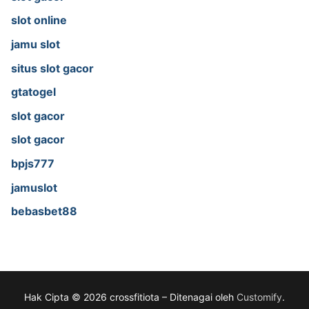
slot online
jamu slot
situs slot gacor
gtatogel
slot gacor
slot gacor
bpjs777
jamuslot
bebasbet88
Hak Cipta © 2026 crossfitiota – Ditenagai oleh
Customify
.