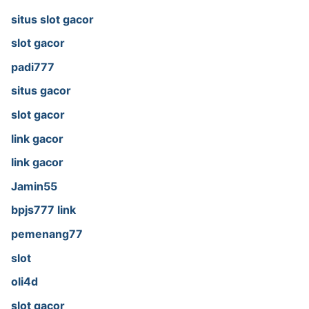
situs slot gacor
slot gacor
padi777
situs gacor
slot gacor
link gacor
link gacor
Jamin55
bpjs777 link
pemenang77
slot
oli4d
slot gacor