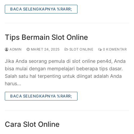
BACA SELENGKAPNYA %RARR;
Tips Bermain Slot Online
ADMIN
MARET 24, 2025
SLOT ONLINE
0 KOMENTAR
Jika Anda seorang pemula di slot online pen4d, Anda
bisa mulai dengan mempelajari beberapa tips dasar.
Salah satu hal terpenting untuk diingat adalah Anda
harus…
BACA SELENGKAPNYA %RARR;
Cara Slot Online