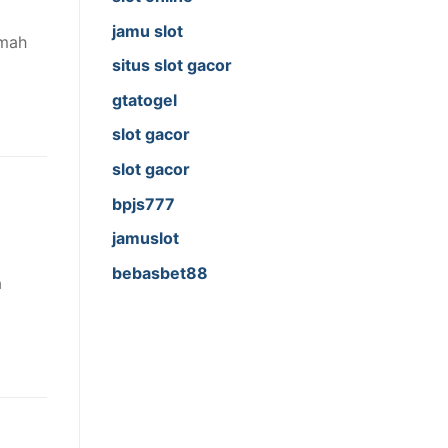
jamu slot
umah
situs slot gacor
gtatogel
slot gacor
slot gacor
bpjs777
jamuslot
bebasbet88
a