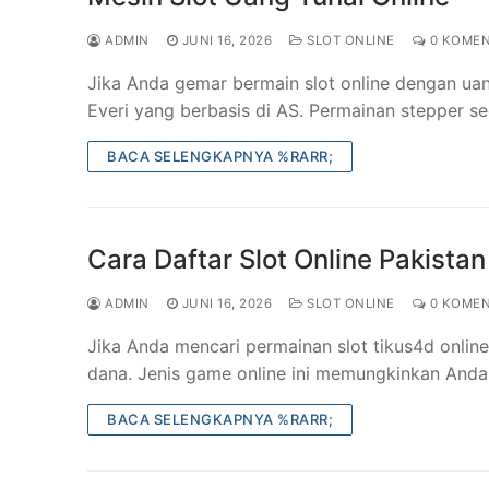
ADMIN
JUNI 16, 2026
SLOT ONLINE
0 KOMEN
Jika Anda gemar bermain slot online dengan u
Everi yang berbasis di AS. Permainan stepper s
BACA SELENGKAPNYA %RARR;
Cara Daftar Slot Online Pakista
ADMIN
JUNI 16, 2026
SLOT ONLINE
0 KOMEN
Jika Anda mencari permainan slot tikus4d onlin
dana. Jenis game online ini memungkinkan And
BACA SELENGKAPNYA %RARR;