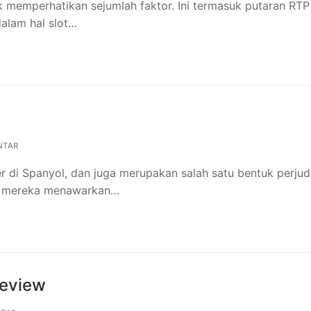
uk memperhatikan sejumlah faktor. Ini termasuk putaran RTP
dalam hal slot…
NTAR
r di Spanyol, dan juga merupakan salah satu bentuk perjud
ena mereka menawarkan…
Review