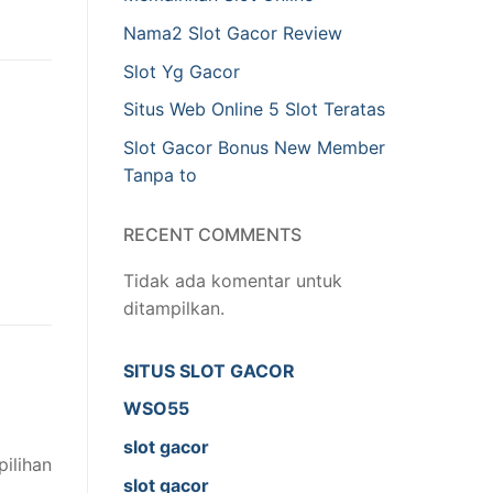
Nama2 Slot Gacor Review
Slot Yg Gacor
Situs Web Online 5 Slot Teratas
Slot Gacor Bonus New Member
Tanpa to
RECENT COMMENTS
Tidak ada komentar untuk
ditampilkan.
SITUS SLOT GACOR
WSO55
slot gacor
ilihan
slot gacor